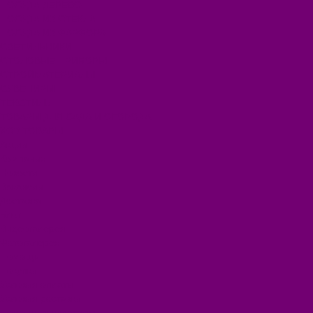
ПОСУДА ДЕРЕВО
ПОСУДА ИЗ СТЕКЛА
ПОСУДА ИЗ ФАРФОРА
СВЕТИЛЬНИКИ
СТОЛОВЫЕ ПРИБОРЫ
СТРОЙМАТЕРИАЛЫ
СУВЕНИРЫ
ТЕКСТИЛЬ
ТОВАРЫ ДЛЯ САДА И ОГОРОДА
ХОЗ ТОВАРЫ
Акции
Компания
Новости
Вакансии
Доставка
Блог
Видеогалерея
Фотогалерея
Помощь
Покупки
Условия оплаты
Условия доставки
Помощь покупателю