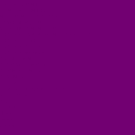
БЫТОВАЯ ХИМИЯ
ЕЛКИ,УКРАШЕНИЯ НОВ.
ИЗДЕЛИЯ ИЗ ПЛАСТМАССЫ
КОВРОВЫЕ ИЗДЕЛИЯ
МЕТАЛЛИЧЕСКИЕ ИЗДЕЛИЯ
ПОСУДА АЛЮМИНИЕВАЯ И НЕРЖАВЕЮЩАЯ
ПОСУДА ДЕРЕВО
ПОСУДА ИЗ СТЕКЛА
ПОСУДА ИЗ ФАРФОРА
СВЕТИЛЬНИКИ
СТОЛОВЫЕ ПРИБОРЫ
СТРОЙМАТЕРИАЛЫ
СУВЕНИРЫ
ТЕКСТИЛЬ
ТОВАРЫ ДЛЯ САДА И ОГОРОДА
ХОЗ ТОВАРЫ
Акции
Компания
Новости
Вакансии
Доставка
Блог