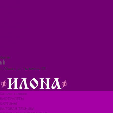
Видеогалерея
Фотогалерея
Помощь
Покупки
Условия оплаты
Условия доставки
Помощь покупателю
Вопрос - ответ
Коллекции
Контакты
Задать вопрос
Войти
Сравнение товаров
г. Абакан, ул. Тельмана, 72
ilona.magazin@mail.ru
Каталог товаров
БИОТУАЛЕТЫ
КАРТИНЫ
БЫТОВАЯ ТЕХНИКА