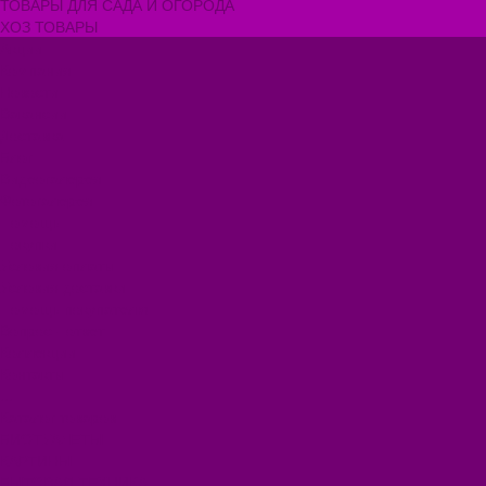
ТОВАРЫ ДЛЯ САДА И ОГОРОДА
ХОЗ ТОВАРЫ
Акции
Компания
Новости
Вакансии
Доставка
Блог
Видеогалерея
Фотогалерея
Помощь
Покупки
Условия оплаты
Условия доставки
Помощь покупателю
Вопрос - ответ
Коллекции
Контакты
...
Каталог товаров
БИОТУАЛЕТЫ
КАРТИНЫ
БЫТОВАЯ ТЕХНИКА