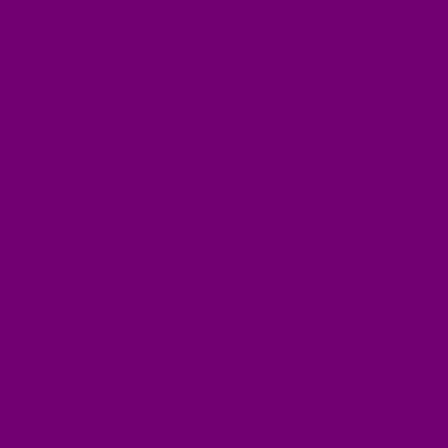
ПОСУДА ЭМАЛИРОВАННАЯ
БЫТОВАЯ ХИМИЯ
ЕЛКИ,УКРАШЕНИЯ НОВ.
ИЗДЕЛИЯ ИЗ ПЛАСТМАССЫ
КОВРОВЫЕ ИЗДЕЛИЯ
МЕТАЛЛИЧЕСКИЕ ИЗДЕЛИЯ
ПОСУДА АЛЮМИНИЕВАЯ И НЕРЖАВЕЮЩАЯ
ПОСУДА ДЕРЕВО
ПОСУДА ИЗ СТЕКЛА
ПОСУДА ИЗ ФАРФОРА
СВЕТИЛЬНИКИ
СТОЛОВЫЕ ПРИБОРЫ
СТРОЙМАТЕРИАЛЫ
СУВЕНИРЫ
ТЕКСТИЛЬ
ТОВАРЫ ДЛЯ САДА И ОГОРОДА
ХОЗ ТОВАРЫ
Акции
Компания
Новости
Вакансии
Доставка