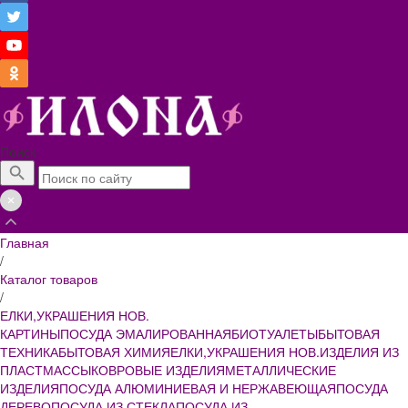
Поиск
Главная
/
Каталог товаров
/
ЕЛКИ,УКРАШЕНИЯ НОВ.
КАРТИНЫ
ПОСУДА ЭМАЛИРОВАННАЯ
БИОТУАЛЕТЫ
БЫТОВАЯ
ТЕХНИКА
БЫТОВАЯ ХИМИЯ
ЕЛКИ,УКРАШЕНИЯ НОВ.
ИЗДЕЛИЯ ИЗ
ПЛАСТМАССЫ
КОВРОВЫЕ ИЗДЕЛИЯ
МЕТАЛЛИЧЕСКИЕ
ИЗДЕЛИЯ
ПОСУДА АЛЮМИНИЕВАЯ И НЕРЖАВЕЮЩАЯ
ПОСУДА
ДЕРЕВО
ПОСУДА ИЗ СТЕКЛА
ПОСУДА ИЗ