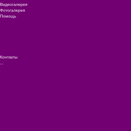
Видеогалерея
Фотогалерея
Помощь
Покупки
Условия оплаты
Условия доставки
Помощь покупателю
Вопрос - ответ
Коллекции
Контакты
...
Каталог товаров
БИОТУАЛЕТЫ
КАРТИНЫ
БЫТОВАЯ ТЕХНИКА
ПОСУДА ЭМАЛИРОВАННАЯ
БЫТОВАЯ ХИМИЯ
ЕЛКИ,УКРАШЕНИЯ НОВ.
ИЗДЕЛИЯ ИЗ ПЛАСТМАССЫ
КОВРОВЫЕ ИЗДЕЛИЯ
МЕТАЛЛИЧЕСКИЕ ИЗДЕЛИЯ
ПОСУДА АЛЮМИНИЕВАЯ И НЕРЖАВЕЮЩАЯ