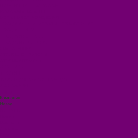
ИЗДЕЛИЯ ИЗ ПЛАСТМАССЫ
КОВРОВЫЕ ИЗДЕЛИЯ
МЕТАЛЛИЧЕСКИЕ ИЗДЕЛИЯ
ПОСУДА АЛЮМИНИЕВАЯ И НЕРЖАВЕЮЩАЯ
ПОСУДА ДЕРЕВО
ПОСУДА ИЗ СТЕКЛА
ПОСУДА ИЗ ФАРФОРА
СВЕТИЛЬНИКИ
СТОЛОВЫЕ ПРИБОРЫ
СТРОЙМАТЕРИАЛЫ
СУВЕНИРЫ
ТЕКСТИЛЬ
ТОВАРЫ ДЛЯ САДА И ОГОРОДА
ХОЗ ТОВАРЫ
Акции
Компания
Назад
Компания
Новости
Вакансии
Доставка
Блог