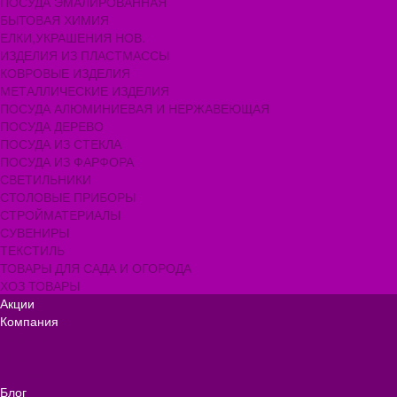
ПОСУДА ЭМАЛИРОВАННАЯ
БЫТОВАЯ ХИМИЯ
ЕЛКИ,УКРАШЕНИЯ НОВ.
ИЗДЕЛИЯ ИЗ ПЛАСТМАССЫ
КОВРОВЫЕ ИЗДЕЛИЯ
МЕТАЛЛИЧЕСКИЕ ИЗДЕЛИЯ
ПОСУДА АЛЮМИНИЕВАЯ И НЕРЖАВЕЮЩАЯ
ПОСУДА ДЕРЕВО
ПОСУДА ИЗ СТЕКЛА
ПОСУДА ИЗ ФАРФОРА
СВЕТИЛЬНИКИ
СТОЛОВЫЕ ПРИБОРЫ
СТРОЙМАТЕРИАЛЫ
СУВЕНИРЫ
ТЕКСТИЛЬ
ТОВАРЫ ДЛЯ САДА И ОГОРОДА
ХОЗ ТОВАРЫ
Акции
Компания
Новости
Вакансии
Доставка
Блог