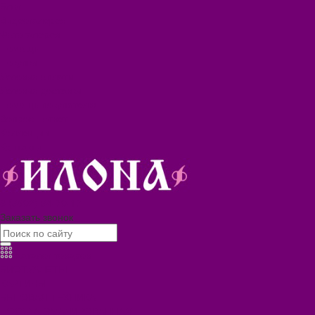
Блог
Видеогалерея
Фотогалерея
Помощь
Покупки
Условия оплаты
Условия доставки
Помощь покупателю
Вопрос - ответ
Коллекции
Контакты
8 (3902) 34-70-17
Заказать звонок
Каталог товаров
БИОТУАЛЕТЫ
КАРТИНЫ
БЫТОВАЯ ТЕХНИКА
ПОСУДА ЭМАЛИРОВАННАЯ