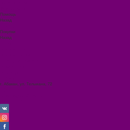
Видеогалерея
Фотогалерея
Помощь
Назад
Помощь
Покупки
Назад
Покупки
Условия оплаты
Условия доставки
Помощь покупателю
Вопрос - ответ
Коллекции
Контакты
г. Абакан, ул. Тельмана, 72
8 (3902) 34-70-17
ilona.magazin@mail.ru
Личный кабинет