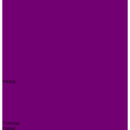
КОВРОВЫЕ ИЗДЕЛИЯ
МЕТАЛЛИЧЕСКИЕ ИЗДЕЛИЯ
ПОСУДА АЛЮМИНИЕВАЯ И НЕРЖАВЕЮЩАЯ
ПОСУДА ДЕРЕВО
ПОСУДА ИЗ СТЕКЛА
ПОСУДА ИЗ ФАРФОРА
СВЕТИЛЬНИКИ
СТОЛОВЫЕ ПРИБОРЫ
СТРОЙМАТЕРИАЛЫ
СУВЕНИРЫ
ТЕКСТИЛЬ
ТОВАРЫ ДЛЯ САДА И ОГОРОДА
ХОЗ ТОВАРЫ
Акции
Компания
Назад
Компания
Новости
Вакансии
Доставка
Блог
Видеогалерея
Фотогалерея
Помощь
Назад