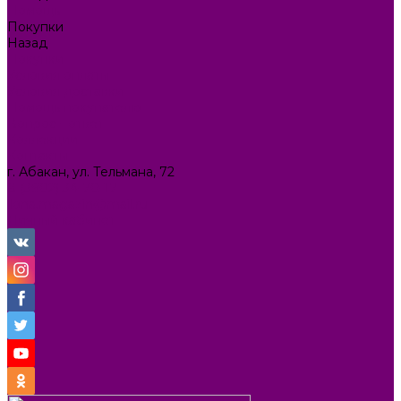
Помощь
Покупки
Назад
Покупки
Условия оплаты
Условия доставки
Помощь покупателю
Вопрос - ответ
Коллекции
Контакты
г. Абакан, ул. Тельмана, 72
8 (3902) 34-70-17
ilona.magazin@mail.ru
Личный кабинет