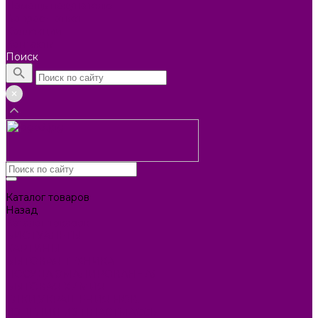
Помощь покупателю
Вопрос - ответ
Коллекции
Контакты
Поиск
Каталог товаров
Назад
Каталог товаров
БИОТУАЛЕТЫ
КАРТИНЫ
БЫТОВАЯ ТЕХНИКА
ПОСУДА ЭМАЛИРОВАННАЯ
БЫТОВАЯ ХИМИЯ
ЕЛКИ,УКРАШЕНИЯ НОВ.
ИЗДЕЛИЯ ИЗ ПЛАСТМАССЫ