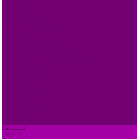
Каталог товаров
БИОТУАЛЕТЫ
КАРТИНЫ
БЫТОВАЯ ТЕХНИКА
ПОСУДА ЭМАЛИРОВАННАЯ
БЫТОВАЯ ХИМИЯ
ЕЛКИ,УКРАШЕНИЯ НОВ.
ИЗДЕЛИЯ ИЗ ПЛАСТМАССЫ
КОВРОВЫЕ ИЗДЕЛИЯ
МЕТАЛЛИЧЕСКИЕ ИЗДЕЛИЯ
ПОСУДА АЛЮМИНИЕВАЯ И НЕРЖАВЕЮЩАЯ
ПОСУДА ДЕРЕВО
ПОСУДА ИЗ СТЕКЛА
ПОСУДА ИЗ ФАРФОРА
СВЕТИЛЬНИКИ
СТОЛОВЫЕ ПРИБОРЫ
СТРОЙМАТЕРИАЛЫ
СУВЕНИРЫ
ТЕКСТИЛЬ
ТОВАРЫ ДЛЯ САДА И ОГОРОДА
ХОЗ ТОВАРЫ
Акции
Компания
Новости
Вакансии