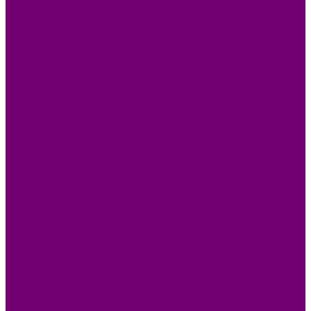
КОВРОВЫЕ ИЗДЕЛИЯ
МЕТАЛЛИЧЕСКИЕ ИЗДЕЛИЯ
ПОСУДА АЛЮМИНИЕВАЯ И НЕРЖАВЕЮЩАЯ
ПОСУДА ДЕРЕВО
ПОСУДА ИЗ СТЕКЛА
ПОСУДА ИЗ ФАРФОРА
СВЕТИЛЬНИКИ
СТОЛОВЫЕ ПРИБОРЫ
СТРОЙМАТЕРИАЛЫ
СУВЕНИРЫ
ТЕКСТИЛЬ
ТОВАРЫ ДЛЯ САДА И ОГОРОДА
ХОЗ ТОВАРЫ
Акции
Компания
Новости
Вакансии
Доставка
Блог
Видеогалерея
Фотогалерея
Помощь
Покупки
Условия оплаты
Условия доставки