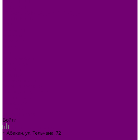
СУВЕНИРЫ
ТЕКСТИЛЬ
ТОВАРЫ ДЛЯ САДА И ОГОРОДА
ХОЗ ТОВАРЫ
Акции
Компания
Новости
Вакансии
Доставка
Блог
Видеогалерея
Фотогалерея
Помощь
Покупки
Условия оплаты
Условия доставки
Помощь покупателю
Вопрос - ответ
Коллекции
Контакты
Задать вопрос
Войти
Сравнение товаров
г. Абакан, ул. Тельмана, 72
ilona.magazin@mail.ru