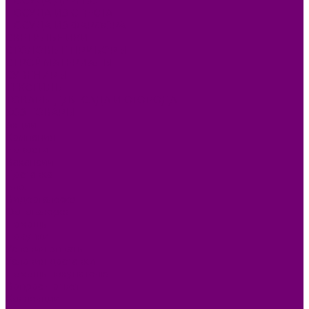
ПОСУДА ДЕРЕВО
ПОСУДА ИЗ СТЕКЛА
ПОСУДА ИЗ ФАРФОРА
СВЕТИЛЬНИКИ
СТОЛОВЫЕ ПРИБОРЫ
СТРОЙМАТЕРИАЛЫ
СУВЕНИРЫ
ТЕКСТИЛЬ
ТОВАРЫ ДЛЯ САДА И ОГОРОДА
ХОЗ ТОВАРЫ
Акции
Компания
Новости
Вакансии
Доставка
Блог
Видеогалерея
Фотогалерея
Помощь
Покупки
Условия оплаты
Условия доставки
Помощь покупателю
Вопрос - ответ
Коллекции