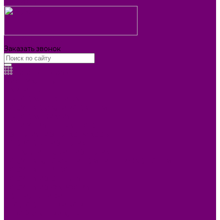
Контакты
8 (3902) 34-70-17
Заказать звонок
Каталог товаров
БИОТУАЛЕТЫ
КАРТИНЫ
БЫТОВАЯ ТЕХНИКА
ПОСУДА ЭМАЛИРОВАННАЯ
БЫТОВАЯ ХИМИЯ
ЕЛКИ,УКРАШЕНИЯ НОВ.
ИЗДЕЛИЯ ИЗ ПЛАСТМАССЫ
КОВРОВЫЕ ИЗДЕЛИЯ
МЕТАЛЛИЧЕСКИЕ ИЗДЕЛИЯ
ПОСУДА АЛЮМИНИЕВАЯ И НЕРЖАВЕЮЩАЯ
ПОСУДА ДЕРЕВО
ПОСУДА ИЗ СТЕКЛА
ПОСУДА ИЗ ФАРФОРА
СВЕТИЛЬНИКИ
СТОЛОВЫЕ ПРИБОРЫ
СТРОЙМАТЕРИАЛЫ