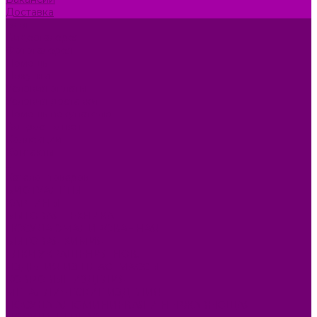
Доставка
Блог
Видеогалерея
Фотогалерея
Помощь
Покупки
Условия оплаты
Условия доставки
Помощь покупателю
Вопрос - ответ
Коллекции
Контакты
...
Каталог товаров
БИОТУАЛЕТЫ
КАРТИНЫ
БЫТОВАЯ ТЕХНИКА
ПОСУДА ЭМАЛИРОВАННАЯ
БЫТОВАЯ ХИМИЯ
ЕЛКИ,УКРАШЕНИЯ НОВ.
ИЗДЕЛИЯ ИЗ ПЛАСТМАССЫ
КОВРОВЫЕ ИЗДЕЛИЯ
МЕТАЛЛИЧЕСКИЕ ИЗДЕЛИЯ
ПОСУДА АЛЮМИНИЕВАЯ И НЕРЖАВЕЮЩАЯ