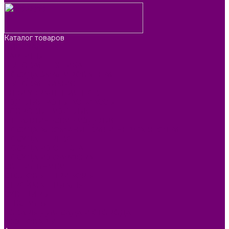
Каталог товаров
БИОТУАЛЕТЫ
КАРТИНЫ
БЫТОВАЯ ТЕХНИКА
ПОСУДА ЭМАЛИРОВАННАЯ
БЫТОВАЯ ХИМИЯ
ЕЛКИ,УКРАШЕНИЯ НОВ.
ИЗДЕЛИЯ ИЗ ПЛАСТМАССЫ
КОВРОВЫЕ ИЗДЕЛИЯ
МЕТАЛЛИЧЕСКИЕ ИЗДЕЛИЯ
ПОСУДА АЛЮМИНИЕВАЯ И НЕРЖАВЕЮЩАЯ
ПОСУДА ДЕРЕВО
ПОСУДА ИЗ СТЕКЛА
ПОСУДА ИЗ ФАРФОРА
СВЕТИЛЬНИКИ
СТОЛОВЫЕ ПРИБОРЫ
СТРОЙМАТЕРИАЛЫ
СУВЕНИРЫ
ТЕКСТИЛЬ
ТОВАРЫ ДЛЯ САДА И ОГОРОДА
ХОЗ ТОВАРЫ