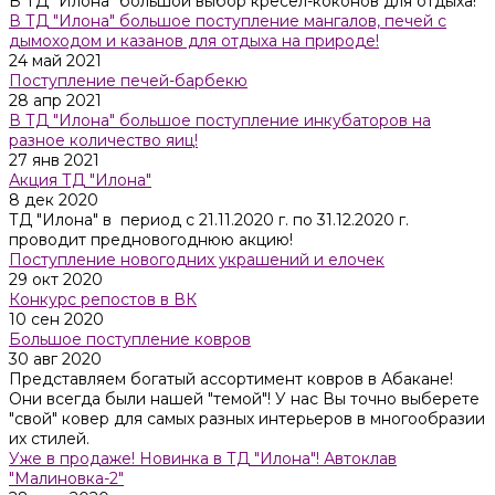
В ТД "Илона" большой выбор кресел-коконов для отдыха!
В ТД "Илона" большое поступление мангалов, печей с
дымоходом и казанов для отдыха на природе!
24 май 2021
Поступление печей-барбекю
28 апр 2021
В ТД "Илона" большое поступление инкубаторов на
разное количество яиц!
27 янв 2021
Акция ТД "Илона"
8 дек 2020
ТД "Илона" в период с 21.11.2020 г. по 31.12.2020 г.
проводит предновогоднюю акцию!
Поступление новогодних украшений и елочек
29 окт 2020
Конкурс репостов в ВК
10 сен 2020
Большое поступление ковров
30 авг 2020
Представляем богатый ассортимент ковров в Абакане!
Они всегда были нашей "темой"! У нас Вы точно выберете
"свой" ковер для самых разных интерьеров в многообразии
их стилей.
Уже в продаже! Новинка в ТД "Илона"! Автоклав
"Малиновка-2"