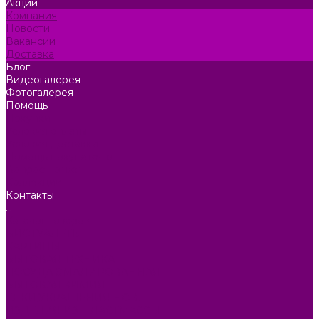
Акции
Компания
Новости
Вакансии
Доставка
Блог
Видеогалерея
Фотогалерея
Помощь
Покупки
Условия оплаты
Условия доставки
Помощь покупателю
Вопрос - ответ
Коллекции
Контакты
...
Каталог товаров
БИОТУАЛЕТЫ
КАРТИНЫ
БЫТОВАЯ ТЕХНИКА
ПОСУДА ЭМАЛИРОВАННАЯ
БЫТОВАЯ ХИМИЯ
ЕЛКИ,УКРАШЕНИЯ НОВ.
ИЗДЕЛИЯ ИЗ ПЛАСТМАССЫ