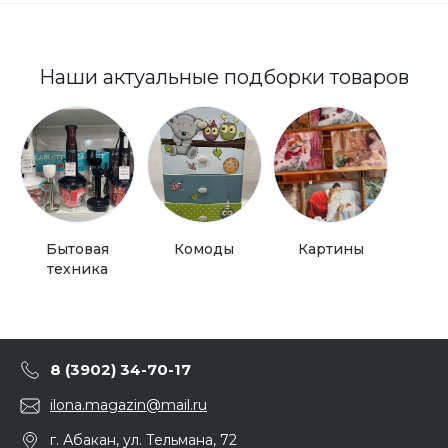
Наши актуальные подборки товаров
Бытовая
Комоды
Картины
Бытов
техника
8 (3902) 34-70-17
ilona.magazin@mail.ru
г. Абакан, ул. Тельмана, 72