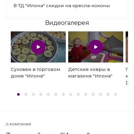
В ТД "Илона" скидки на кресла-коконы
Видеогалерея
Суховеи в торговом
Детские ковры в
Под
доме "Илона"
магазине "Илона"
маг
(20
О КОМПАНИИ