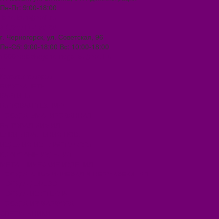
Пн-Пт: 9:00-18:00
ilona-buh@mail.ru
8 (39031) 2-33-59
г. Черногорск, ул. Советская, 96
Пн-Сб: 9:00-18:00 Вс: 10:00-18:00
1000melocheychernogorsk@mail.ru
...
Каталог товаров
БИОТУАЛЕТЫ
КАРТИНЫ
БЫТОВАЯ ТЕХНИКА
ПОСУДА ЭМАЛИРОВАННАЯ
БЫТОВАЯ ХИМИЯ
ЕЛКИ,УКРАШЕНИЯ НОВ.
ИЗДЕЛИЯ ИЗ ПЛАСТМАССЫ
КОВРОВЫЕ ИЗДЕЛИЯ
МЕТАЛЛИЧЕСКИЕ ИЗДЕЛИЯ
ПОСУДА АЛЮМИНИЕВАЯ И НЕРЖАВЕЮЩАЯ
ПОСУДА ДЕРЕВО
ПОСУДА ИЗ СТЕКЛА
ПОСУДА ИЗ ФАРФОРА
СВЕТИЛЬНИКИ