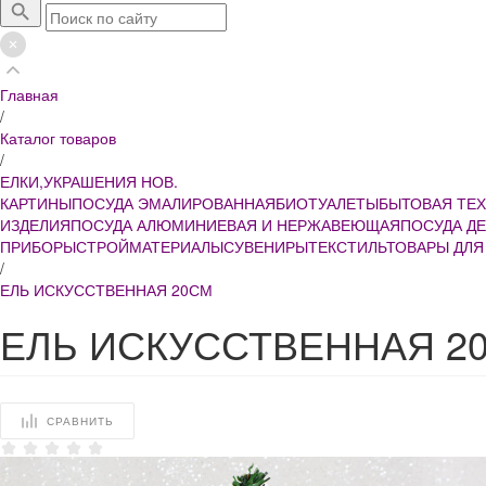
Главная
/
Каталог товаров
/
ЕЛКИ,УКРАШЕНИЯ НОВ.
КАРТИНЫ
ПОСУДА ЭМАЛИРОВАННАЯ
БИОТУАЛЕТЫ
БЫТОВАЯ ТЕ
ИЗДЕЛИЯ
ПОСУДА АЛЮМИНИЕВАЯ И НЕРЖАВЕЮЩАЯ
ПОСУДА Д
ПРИБОРЫ
СТРОЙМАТЕРИАЛЫ
СУВЕНИРЫ
ТЕКСТИЛЬ
ТОВАРЫ ДЛЯ
/
ЕЛЬ ИСКУССТВЕННАЯ 20СМ
ЕЛЬ ИСКУССТВЕННАЯ 2
СРАВНИТЬ