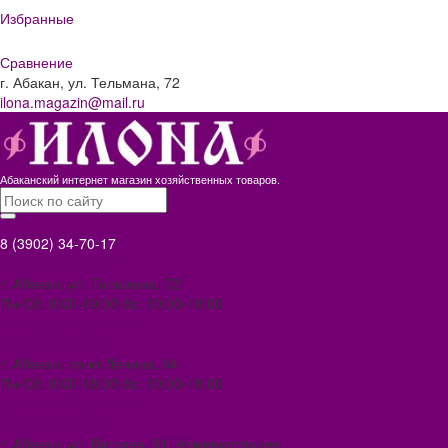
Избранные
Сравнение
г. Абакан, ул. Тельмана, 72
ilona.magazin@mail.ru
Абаканский интернет магазин хозяйственных товаров.
8 (3902) 34-70-17
8 (3902) 34-70-17
г. Абакан, ул. Тельмана, 72
Пн-Сб: 9:00-19:00 Вс: 10:00-18:00
ilona.magazin@mail.ru
8 (3902) 306-388
г. Абакан, пр-кт Ленина, 64
Пн-Сб: 9:00-18:00 Вс: 10:00-18.00
abakan1000@mail.ru
8 (3902) 34-72-14
г. Абакан, ул. Вяткина, 61. Администрация