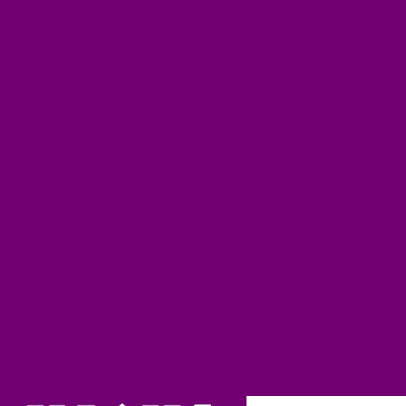
СТОЛОВЫЕ ПРИБОРЫ
СТРОЙМАТЕРИАЛЫ
СУВЕНИРЫ
ТЕКСТИЛЬ
ТОВАРЫ ДЛЯ САДА И ОГОРОДА
ХОЗ ТОВАРЫ
Акции
Компания
Новости
Вакансии
Доставка
Блог
Видеогалерея
Фотогалерея
Помощь
Покупки
Условия оплаты
Условия доставки
Помощь покупателю
Вопрос - ответ
Коллекции
Контакты