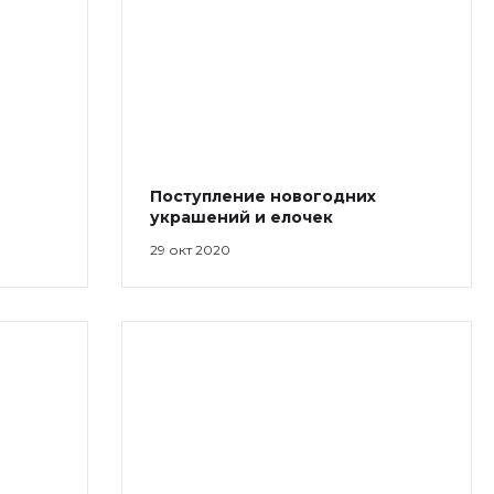
61. Администрация
Пн-Пт: 9:00-18:00
ilona-buh@mail.ru
8 (39031) 2-33-59
г. Черногорск, ул.
Советская, 96
Пн-Сб: 9:00-18:00 Вс:
10:00-18:00
Поступление новогодних
1000melocheychernogorsk@mail
украшений и елочек
29 окт 2020