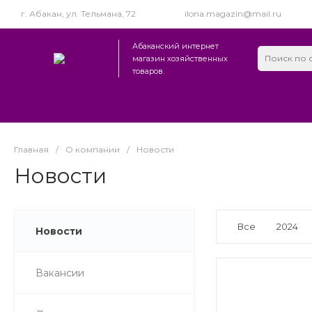
г. Абакан, ул. Тельмана, 72
ilona.magazin@mail.ru
Абаканский интернет
магазин хозяйственных
товаров.
Главная
/
О компании
/
Новости
Новости
Все
2024
Новости
Вакансии