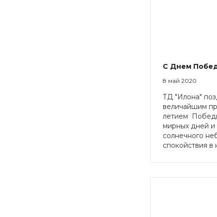
С Днем Побе
8 май 2020
ТД "Илона" поз
величайшим пр
летием Победы
мирных дней и 
солнечного неб
спокойствия в 