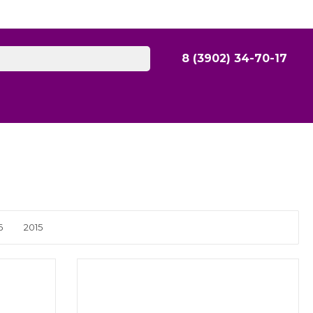
8 (3902) 34-70-17
8 (3902) 34-70-17
г. Абакан, ул. Тельмана,
72
Пн-Сб: 9:00-19:00 Вс:
10:00-18:00
ilona.magazin@mail.ru
8 (3902) 306-388
г. Абакан, пр-кт
6
2015
Ленина, 64
Пн-Сб: 9:00-18:00 Вс:
10:00-18.00
abakan1000@mail.ru
8 (3902) 34-72-14
г. Абакан, ул. Вяткина,