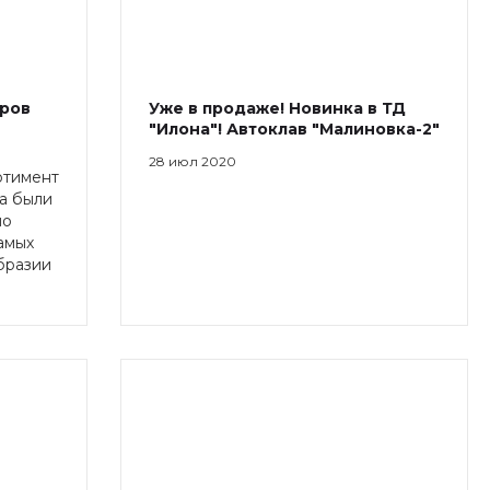
вров
Уже в продаже! Новинка в ТД
"Илона"! Автоклав "Малиновка-2"
28 июл 2020
ртимент
да были
но
амых
бразии