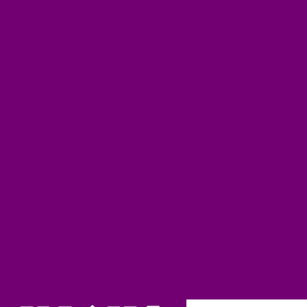
СТОЛОВЫЕ ПРИБОРЫ
СТРОЙМАТЕРИАЛЫ
СУВЕНИРЫ
ТЕКСТИЛЬ
ТОВАРЫ ДЛЯ САДА И ОГОРОДА
ХОЗ ТОВАРЫ
Акции
Компания
Новости
Вакансии
Доставка
Блог
Видеогалерея
Фотогалерея
Помощь
Покупки
Условия оплаты
Условия доставки
Помощь покупателю
Вопрос - ответ
Коллекции
Контакты