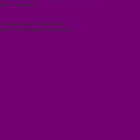
Пн-Пт: 9:00-18:00
ilona-buh@mail.ru
8 (39031) 2-33-59
г. Черногорск, ул. Советская, 96
Пн-Сб: 9:00-18:00 Вс: 10:00-18:00
1000melocheychernogorsk@mail.ru
...
Каталог товаров
БИОТУАЛЕТЫ
КАРТИНЫ
БЫТОВАЯ ТЕХНИКА
ПОСУДА ЭМАЛИРОВАННАЯ
БЫТОВАЯ ХИМИЯ
ЕЛКИ,УКРАШЕНИЯ НОВ.
ИЗДЕЛИЯ ИЗ ПЛАСТМАССЫ
КОВРОВЫЕ ИЗДЕЛИЯ
МЕТАЛЛИЧЕСКИЕ ИЗДЕЛИЯ
ПОСУДА АЛЮМИНИЕВАЯ И НЕРЖАВЕЮЩАЯ
ПОСУДА ДЕРЕВО
ПОСУДА ИЗ СТЕКЛА
ПОСУДА ИЗ ФАРФОРА
СВЕТИЛЬНИКИ