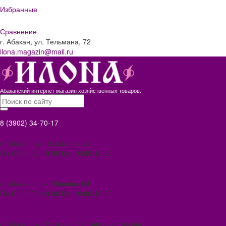
Избранные
Сравнение
г. Абакан, ул. Тельмана, 72
ilona.magazin@mail.ru
Абаканский интернет магазин хозяйственных товаров.
8 (3902) 34-70-17
8 (3902) 34-70-17
г. Абакан, ул. Тельмана, 72
Пн-Сб: 9:00-19:00 Вс: 10:00-18:00
ilona.magazin@mail.ru
8 (3902) 306-388
г. Абакан, пр-кт Ленина, 64
Пн-Сб: 9:00-18:00 Вс: 10:00-18.00
abakan1000@mail.ru
8 (3902) 34-72-14
г. Абакан, ул. Вяткина, 61. Администрация