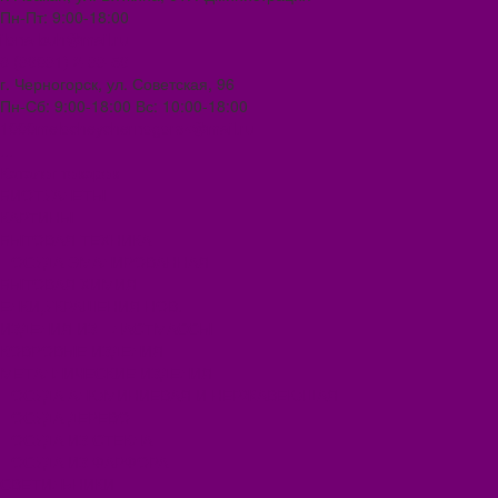
Пн-Пт: 9:00-18:00
ilona-buh@mail.ru
8 (39031) 2-33-59
г. Черногорск, ул. Советская, 96
Пн-Сб: 9:00-18:00 Вс: 10:00-18:00
1000melocheychernogorsk@mail.ru
...
Каталог товаров
БИОТУАЛЕТЫ
КАРТИНЫ
БЫТОВАЯ ТЕХНИКА
ПОСУДА ЭМАЛИРОВАННАЯ
БЫТОВАЯ ХИМИЯ
ЕЛКИ,УКРАШЕНИЯ НОВ.
ИЗДЕЛИЯ ИЗ ПЛАСТМАССЫ
КОВРОВЫЕ ИЗДЕЛИЯ
МЕТАЛЛИЧЕСКИЕ ИЗДЕЛИЯ
ПОСУДА АЛЮМИНИЕВАЯ И НЕРЖАВЕЮЩАЯ
ПОСУДА ДЕРЕВО
ПОСУДА ИЗ СТЕКЛА
ПОСУДА ИЗ ФАРФОРА
СВЕТИЛЬНИКИ