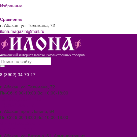
Избранные
Сравнение
г. Абакан, ул. Тельмана, 72
ilona.magazin@mail.ru
Абаканский интернет магазин хозяйственных товаров.
8 (3902) 34-70-17
8 (3902) 34-70-17
г. Абакан, ул. Тельмана, 72
Пн-Сб: 9:00-19:00 Вс: 10:00-18:00
ilona.magazin@mail.ru
8 (3902) 306-388
г. Абакан, пр-кт Ленина, 64
Пн-Сб: 9:00-18:00 Вс: 10:00-18.00
abakan1000@mail.ru
8 (3902) 34-72-14
г. Абакан, ул. Вяткина, 61. Администрация