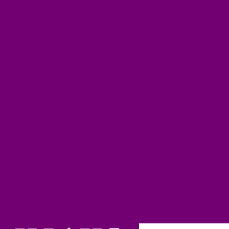
СТОЛОВЫЕ ПРИБОРЫ
СТРОЙМАТЕРИАЛЫ
СУВЕНИРЫ
ТЕКСТИЛЬ
ТОВАРЫ ДЛЯ САДА И ОГОРОДА
ХОЗ ТОВАРЫ
Акции
Компания
Новости
Вакансии
Доставка
Блог
Видеогалерея
Фотогалерея
Помощь
Покупки
Условия оплаты
Условия доставки
Помощь покупателю
Вопрос - ответ
Коллекции
Контакты