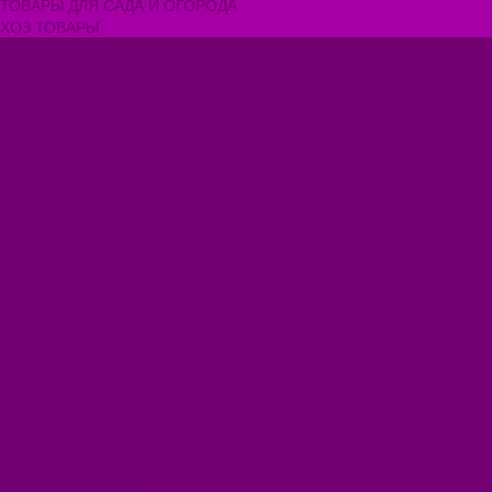
ТОВАРЫ ДЛЯ САДА И ОГОРОДА
ХОЗ ТОВАРЫ
Акции
Компания
Новости
Вакансии
Доставка
Блог
Видеогалерея
Фотогалерея
Помощь
Покупки
Условия оплаты
Условия доставки
Помощь покупателю
Вопрос - ответ
Коллекции
Контакты
...
Каталог товаров
БИОТУАЛЕТЫ
КАРТИНЫ
БЫТОВАЯ ТЕХНИКА