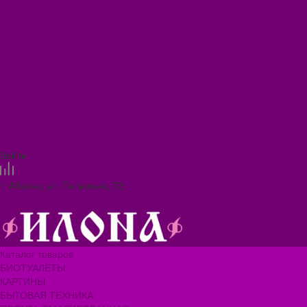
Видеогалерея
Фотогалерея
Помощь
Покупки
Условия оплаты
Условия доставки
Помощь покупателю
Вопрос - ответ
Коллекции
Контакты
Задать вопрос
Войти
Сравнение товаров
г. Абакан, ул. Тельмана, 72
ilona.magazin@mail.ru
Каталог товаров
БИОТУАЛЕТЫ
КАРТИНЫ
БЫТОВАЯ ТЕХНИКА