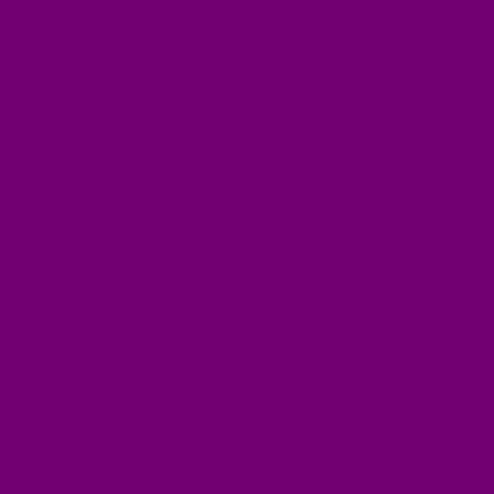
ПОСУДА ЭМАЛИРОВАННАЯ
БЫТОВАЯ ХИМИЯ
ЕЛКИ,УКРАШЕНИЯ НОВ.
ИЗДЕЛИЯ ИЗ ПЛАСТМАССЫ
КОВРОВЫЕ ИЗДЕЛИЯ
МЕТАЛЛИЧЕСКИЕ ИЗДЕЛИЯ
ПОСУДА АЛЮМИНИЕВАЯ И НЕРЖАВЕЮЩАЯ
ПОСУДА ДЕРЕВО
ПОСУДА ИЗ СТЕКЛА
ПОСУДА ИЗ ФАРФОРА
СВЕТИЛЬНИКИ
СТОЛОВЫЕ ПРИБОРЫ
СТРОЙМАТЕРИАЛЫ
СУВЕНИРЫ
ТЕКСТИЛЬ
ТОВАРЫ ДЛЯ САДА И ОГОРОДА
ХОЗ ТОВАРЫ
Акции
Компания
Новости
Вакансии
Доставка