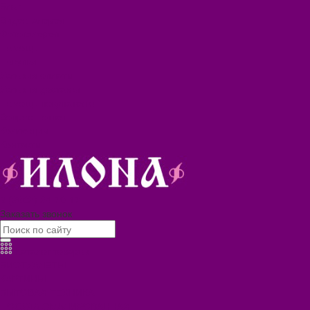
Блог
Видеогалерея
Фотогалерея
Помощь
Покупки
Условия оплаты
Условия доставки
Помощь покупателю
Вопрос - ответ
Коллекции
Контакты
8 (3902) 34-70-17
Заказать звонок
Каталог товаров
БИОТУАЛЕТЫ
КАРТИНЫ
БЫТОВАЯ ТЕХНИКА
ПОСУДА ЭМАЛИРОВАННАЯ