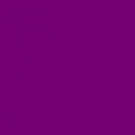
БЫТОВАЯ ХИМИЯ
ЕЛКИ,УКРАШЕНИЯ НОВ.
ИЗДЕЛИЯ ИЗ ПЛАСТМАССЫ
КОВРОВЫЕ ИЗДЕЛИЯ
МЕТАЛЛИЧЕСКИЕ ИЗДЕЛИЯ
ПОСУДА АЛЮМИНИЕВАЯ И НЕРЖАВЕЮЩАЯ
ПОСУДА ДЕРЕВО
ПОСУДА ИЗ СТЕКЛА
ПОСУДА ИЗ ФАРФОРА
СВЕТИЛЬНИКИ
СТОЛОВЫЕ ПРИБОРЫ
СТРОЙМАТЕРИАЛЫ
СУВЕНИРЫ
ТЕКСТИЛЬ
ТОВАРЫ ДЛЯ САДА И ОГОРОДА
ХОЗ ТОВАРЫ
Акции
Компания
Новости
Вакансии
Доставка
Блог