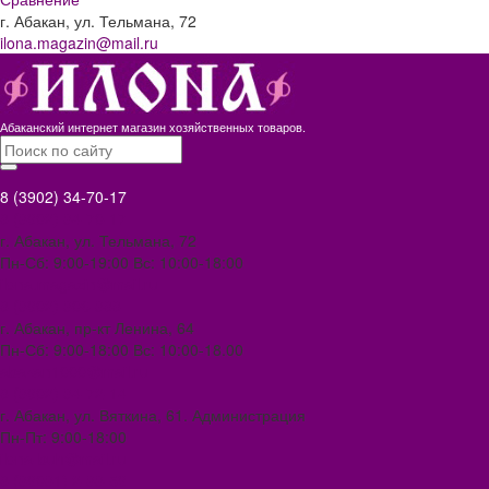
г. Абакан, ул. Тельмана, 72
ilona.magazin@mail.ru
Абаканский интернет магазин хозяйственных товаров.
8 (3902) 34-70-17
8 (3902) 34-70-17
г. Абакан, ул. Тельмана, 72
Пн-Сб: 9:00-19:00 Вс: 10:00-18:00
ilona.magazin@mail.ru
8 (3902) 306-388
г. Абакан, пр-кт Ленина, 64
Пн-Сб: 9:00-18:00 Вс: 10:00-18.00
abakan1000@mail.ru
8 (3902) 34-72-14
г. Абакан, ул. Вяткина, 61. Администрация
Пн-Пт: 9:00-18:00
ilona-buh@mail.ru
8 (39031) 2-33-59