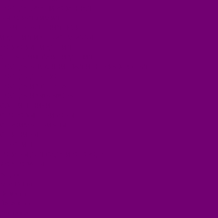
ПОСУДА ЭМАЛИРОВАННАЯ
БЫТОВАЯ ХИМИЯ
ЕЛКИ,УКРАШЕНИЯ НОВ.
ИЗДЕЛИЯ ИЗ ПЛАСТМАССЫ
КОВРОВЫЕ ИЗДЕЛИЯ
МЕТАЛЛИЧЕСКИЕ ИЗДЕЛИЯ
ПОСУДА АЛЮМИНИЕВАЯ И НЕРЖАВЕЮЩАЯ
ПОСУДА ДЕРЕВО
ПОСУДА ИЗ СТЕКЛА
ПОСУДА ИЗ ФАРФОРА
СВЕТИЛЬНИКИ
СТОЛОВЫЕ ПРИБОРЫ
СТРОЙМАТЕРИАЛЫ
СУВЕНИРЫ
ТЕКСТИЛЬ
ТОВАРЫ ДЛЯ САДА И ОГОРОДА
ХОЗ ТОВАРЫ
Акции
Компания
Новости
Вакансии
Доставка