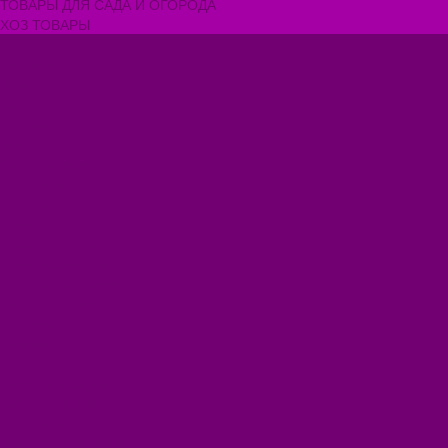
ТОВАРЫ ДЛЯ САДА И ОГОРОДА
ХОЗ ТОВАРЫ
Акции
Компания
Новости
Вакансии
Доставка
Блог
Видеогалерея
Фотогалерея
Помощь
Покупки
Условия оплаты
Условия доставки
Помощь покупателю
Вопрос - ответ
Коллекции
Контакты
...
Каталог товаров
БИОТУАЛЕТЫ
КАРТИНЫ
БЫТОВАЯ ТЕХНИКА