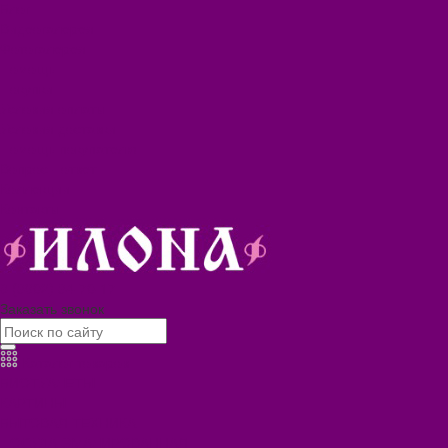
Блог
Видеогалерея
Фотогалерея
Помощь
Покупки
Условия оплаты
Условия доставки
Помощь покупателю
Вопрос - ответ
Коллекции
Контакты
8 (3902) 34-70-17
Заказать звонок
Каталог товаров
БИОТУАЛЕТЫ
КАРТИНЫ
БЫТОВАЯ ТЕХНИКА
ПОСУДА ЭМАЛИРОВАННАЯ