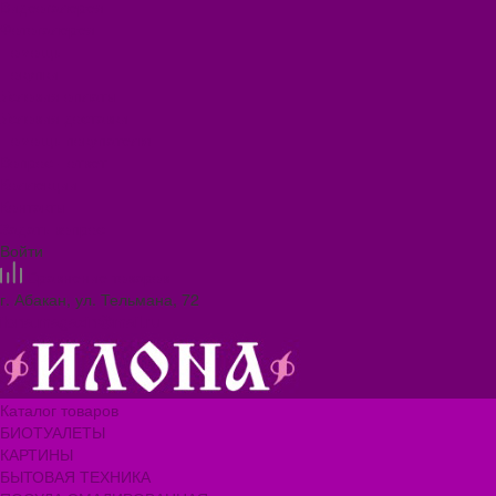
Видеогалерея
Фотогалерея
Помощь
Покупки
Условия оплаты
Условия доставки
Помощь покупателю
Вопрос - ответ
Коллекции
Контакты
Задать вопрос
Войти
Сравнение товаров
г. Абакан, ул. Тельмана, 72
ilona.magazin@mail.ru
Каталог товаров
БИОТУАЛЕТЫ
КАРТИНЫ
БЫТОВАЯ ТЕХНИКА