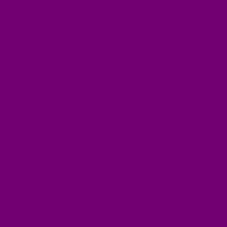
БЫТОВАЯ ХИМИЯ
ЕЛКИ,УКРАШЕНИЯ НОВ.
ИЗДЕЛИЯ ИЗ ПЛАСТМАССЫ
КОВРОВЫЕ ИЗДЕЛИЯ
МЕТАЛЛИЧЕСКИЕ ИЗДЕЛИЯ
ПОСУДА АЛЮМИНИЕВАЯ И НЕРЖАВЕЮЩАЯ
ПОСУДА ДЕРЕВО
ПОСУДА ИЗ СТЕКЛА
ПОСУДА ИЗ ФАРФОРА
СВЕТИЛЬНИКИ
СТОЛОВЫЕ ПРИБОРЫ
СТРОЙМАТЕРИАЛЫ
СУВЕНИРЫ
ТЕКСТИЛЬ
ТОВАРЫ ДЛЯ САДА И ОГОРОДА
ХОЗ ТОВАРЫ
Акции
Компания
Новости
Вакансии
Доставка
Блог