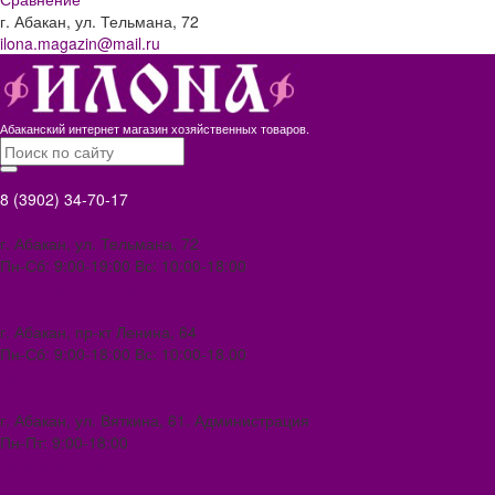
г. Абакан, ул. Тельмана, 72
ilona.magazin@mail.ru
Абаканский интернет магазин хозяйственных товаров.
8 (3902) 34-70-17
8 (3902) 34-70-17
г. Абакан, ул. Тельмана, 72
Пн-Сб: 9:00-19:00 Вс: 10:00-18:00
ilona.magazin@mail.ru
8 (3902) 306-388
г. Абакан, пр-кт Ленина, 64
Пн-Сб: 9:00-18:00 Вс: 10:00-18.00
abakan1000@mail.ru
8 (3902) 34-72-14
г. Абакан, ул. Вяткина, 61. Администрация
Пн-Пт: 9:00-18:00
ilona-buh@mail.ru
8 (39031) 2-33-59