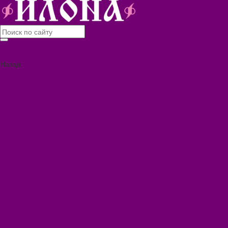
Каталог товаров
Назад
Каталог товаров
БИОТУАЛЕТЫ
КАРТИНЫ
БЫТОВАЯ ТЕХНИКА
ПОСУДА ЭМАЛИРОВАННАЯ
БЫТОВАЯ ХИМИЯ
ЕЛКИ,УКРАШЕНИЯ НОВ.
ИЗДЕЛИЯ ИЗ ПЛАСТМАССЫ
КОВРОВЫЕ ИЗДЕЛИЯ
МЕТАЛЛИЧЕСКИЕ ИЗДЕЛИЯ
ПОСУДА АЛЮМИНИЕВАЯ И НЕРЖАВЕЮЩАЯ
ПОСУДА ДЕРЕВО
ПОСУДА ИЗ СТЕКЛА
ПОСУДА ИЗ ФАРФОРА
СВЕТИЛЬНИКИ
СТОЛОВЫЕ ПРИБОРЫ