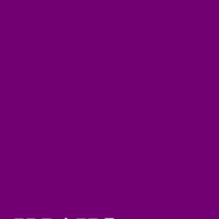
СТОЛОВЫЕ ПРИБОРЫ
СТРОЙМАТЕРИАЛЫ
СУВЕНИРЫ
ТЕКСТИЛЬ
ТОВАРЫ ДЛЯ САДА И ОГОРОДА
ХОЗ ТОВАРЫ
Акции
Компания
Новости
Вакансии
Доставка
Блог
Видеогалерея
Фотогалерея
Помощь
Покупки
Условия оплаты
Условия доставки
Помощь покупателю
Вопрос - ответ
Коллекции
Контакты