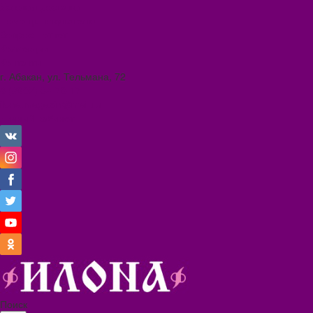
Условия доставки
Помощь покупателю
Вопрос - ответ
Коллекции
Контакты
г. Абакан, ул. Тельмана, 72
8 (3902) 34-70-17
ilona.magazin@mail.ru
Личный кабинет
Поиск