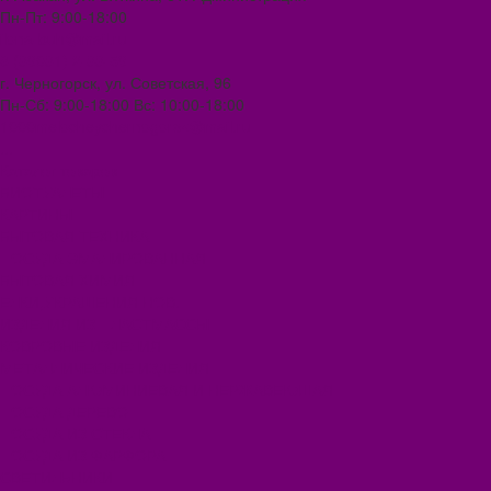
Пн-Пт: 9:00-18:00
ilona-buh@mail.ru
8 (39031) 2-33-59
г. Черногорск, ул. Советская, 96
Пн-Сб: 9:00-18:00 Вс: 10:00-18:00
1000melocheychernogorsk@mail.ru
...
Каталог товаров
БИОТУАЛЕТЫ
КАРТИНЫ
БЫТОВАЯ ТЕХНИКА
ПОСУДА ЭМАЛИРОВАННАЯ
БЫТОВАЯ ХИМИЯ
ЕЛКИ,УКРАШЕНИЯ НОВ.
ИЗДЕЛИЯ ИЗ ПЛАСТМАССЫ
КОВРОВЫЕ ИЗДЕЛИЯ
МЕТАЛЛИЧЕСКИЕ ИЗДЕЛИЯ
ПОСУДА АЛЮМИНИЕВАЯ И НЕРЖАВЕЮЩАЯ
ПОСУДА ДЕРЕВО
ПОСУДА ИЗ СТЕКЛА
ПОСУДА ИЗ ФАРФОРА
СВЕТИЛЬНИКИ