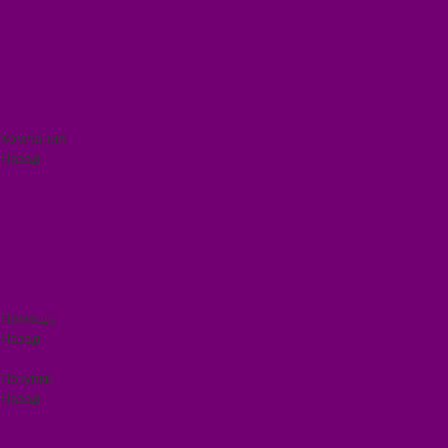
СТРОЙМАТЕРИАЛЫ
СУВЕНИРЫ
ТЕКСТИЛЬ
ТОВАРЫ ДЛЯ САДА И ОГОРОДА
ХОЗ ТОВАРЫ
Акции
Компания
Назад
Компания
Новости
Вакансии
Доставка
Блог
Видеогалерея
Фотогалерея
Помощь
Назад
Помощь
Покупки
Назад
Покупки
Условия оплаты