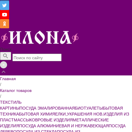
Поиск
Главная
/
Каталог товаров
/
ТЕКСТИЛЬ
КАРТИНЫ
ПОСУДА ЭМАЛИРОВАННАЯ
БИОТУАЛЕТЫ
БЫТОВАЯ
ТЕХНИКА
БЫТОВАЯ ХИМИЯ
ЕЛКИ,УКРАШЕНИЯ НОВ.
ИЗДЕЛИЯ ИЗ
ПЛАСТМАССЫ
КОВРОВЫЕ ИЗДЕЛИЯ
МЕТАЛЛИЧЕСКИЕ
ИЗДЕЛИЯ
ПОСУДА АЛЮМИНИЕВАЯ И НЕРЖАВЕЮЩАЯ
ПОСУДА
ДЕРЕВО
ПОСУДА ИЗ СТЕКЛА
ПОСУДА ИЗ