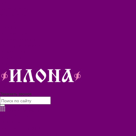
Блог
Видеогалерея
Фотогалерея
Помощь
Покупки
Условия оплаты
Условия доставки
Помощь покупателю
Вопрос - ответ
Коллекции
Контакты
8 (3902) 34-70-17
Заказать звонок
Каталог товаров
БИОТУАЛЕТЫ
КАРТИНЫ
БЫТОВАЯ ТЕХНИКА
ПОСУДА ЭМАЛИРОВАННАЯ