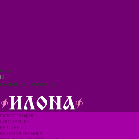
Видеогалерея
Фотогалерея
Помощь
Покупки
Условия оплаты
Условия доставки
Помощь покупателю
Вопрос - ответ
Коллекции
Контакты
Задать вопрос
Войти
Сравнение товаров
г. Абакан, ул. Тельмана, 72
ilona.magazin@mail.ru
Каталог товаров
БИОТУАЛЕТЫ
КАРТИНЫ
БЫТОВАЯ ТЕХНИКА