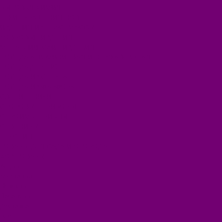
БЫТОВАЯ ХИМИЯ
ЕЛКИ,УКРАШЕНИЯ НОВ.
ИЗДЕЛИЯ ИЗ ПЛАСТМАССЫ
КОВРОВЫЕ ИЗДЕЛИЯ
МЕТАЛЛИЧЕСКИЕ ИЗДЕЛИЯ
ПОСУДА АЛЮМИНИЕВАЯ И НЕРЖАВЕЮЩАЯ
ПОСУДА ДЕРЕВО
ПОСУДА ИЗ СТЕКЛА
ПОСУДА ИЗ ФАРФОРА
СВЕТИЛЬНИКИ
СТОЛОВЫЕ ПРИБОРЫ
СТРОЙМАТЕРИАЛЫ
СУВЕНИРЫ
ТЕКСТИЛЬ
ТОВАРЫ ДЛЯ САДА И ОГОРОДА
ХОЗ ТОВАРЫ
Акции
Компания
Новости
Вакансии
Доставка
Блог