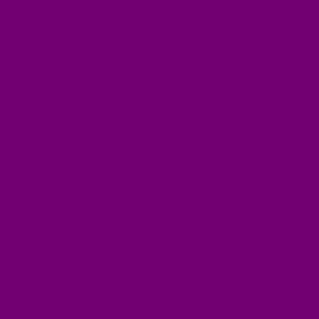
ПОСУДА ДЕРЕВО
ПОСУДА ИЗ СТЕКЛА
ПОСУДА ИЗ ФАРФОРА
СВЕТИЛЬНИКИ
СТОЛОВЫЕ ПРИБОРЫ
СТРОЙМАТЕРИАЛЫ
СУВЕНИРЫ
ТЕКСТИЛЬ
ТОВАРЫ ДЛЯ САДА И ОГОРОДА
ХОЗ ТОВАРЫ
Акции
Компания
Новости
Вакансии
Доставка
Блог
Видеогалерея
Фотогалерея
Помощь
Покупки
Условия оплаты
Условия доставки
Помощь покупателю