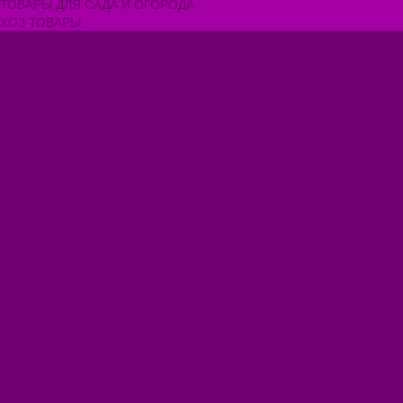
ТОВАРЫ ДЛЯ САДА И ОГОРОДА
ХОЗ ТОВАРЫ
Акции
Компания
Новости
Вакансии
Доставка
Блог
Видеогалерея
Фотогалерея
Помощь
Покупки
Условия оплаты
Условия доставки
Помощь покупателю
Вопрос - ответ
Коллекции
Контакты
...
Каталог товаров
БИОТУАЛЕТЫ
КАРТИНЫ
БЫТОВАЯ ТЕХНИКА