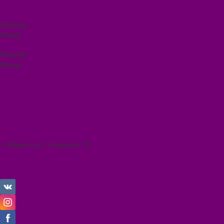
Видеогалерея
Фотогалерея
Помощь
Назад
Помощь
Покупки
Назад
Покупки
Условия оплаты
Условия доставки
Помощь покупателю
Вопрос - ответ
Коллекции
Контакты
г. Абакан, ул. Тельмана, 72
8 (3902) 34-70-17
ilona.magazin@mail.ru
Личный кабинет