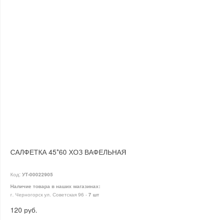
ПОСУДА ЭМАЛИРОВАННАЯ
БЫТОВАЯ ХИМИЯ
ЕЛКИ,УКРАШЕНИЯ НОВ.
САЛФЕТКА 45*60 ХОЗ ВАФЕЛЬНАЯ
ИЗДЕЛИЯ ИЗ ПЛАСТМАССЫ
Код:
УТ-00022905
Наличие товара в наших магазинах:
г. Черногорск ул. Советская 96 -
7 шт
КОВРОВЫЕ ИЗДЕЛИЯ
120 руб.