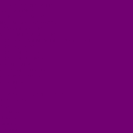
ПОСУДА ЭМАЛИРОВАННАЯ
БЫТОВАЯ ХИМИЯ
ЕЛКИ,УКРАШЕНИЯ НОВ.
ИЗДЕЛИЯ ИЗ ПЛАСТМАССЫ
КОВРОВЫЕ ИЗДЕЛИЯ
МЕТАЛЛИЧЕСКИЕ ИЗДЕЛИЯ
ПОСУДА АЛЮМИНИЕВАЯ И НЕРЖАВЕЮЩАЯ
ПОСУДА ДЕРЕВО
ПОСУДА ИЗ СТЕКЛА
ПОСУДА ИЗ ФАРФОРА
СВЕТИЛЬНИКИ
СТОЛОВЫЕ ПРИБОРЫ
СТРОЙМАТЕРИАЛЫ
СУВЕНИРЫ
ТЕКСТИЛЬ
ТОВАРЫ ДЛЯ САДА И ОГОРОДА
ХОЗ ТОВАРЫ
Акции
Компания
Новости
Вакансии
Доставка