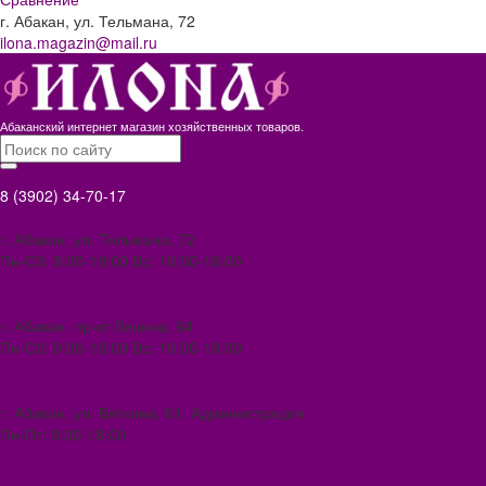
г. Абакан, ул. Тельмана, 72
ilona.magazin@mail.ru
Абаканский интернет магазин хозяйственных товаров.
8 (3902) 34-70-17
8 (3902) 34-70-17
г. Абакан, ул. Тельмана, 72
Пн-Сб: 9:00-19:00 Вс: 10:00-18:00
ilona.magazin@mail.ru
8 (3902) 306-388
г. Абакан, пр-кт Ленина, 64
Пн-Сб: 9:00-18:00 Вс: 10:00-18.00
abakan1000@mail.ru
8 (3902) 34-72-14
г. Абакан, ул. Вяткина, 61. Администрация
Пн-Пт: 9:00-18:00
ilona-buh@mail.ru
8 (39031) 2-33-59