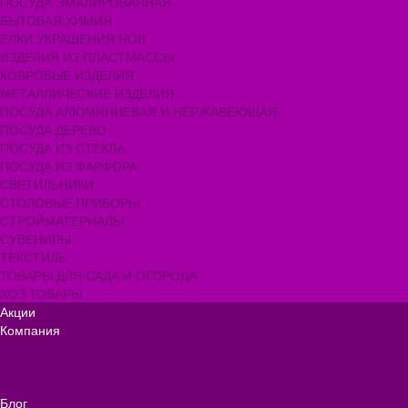
ПОСУДА ЭМАЛИРОВАННАЯ
БЫТОВАЯ ХИМИЯ
ЕЛКИ,УКРАШЕНИЯ НОВ.
ИЗДЕЛИЯ ИЗ ПЛАСТМАССЫ
КОВРОВЫЕ ИЗДЕЛИЯ
МЕТАЛЛИЧЕСКИЕ ИЗДЕЛИЯ
ПОСУДА АЛЮМИНИЕВАЯ И НЕРЖАВЕЮЩАЯ
ПОСУДА ДЕРЕВО
ПОСУДА ИЗ СТЕКЛА
ПОСУДА ИЗ ФАРФОРА
СВЕТИЛЬНИКИ
СТОЛОВЫЕ ПРИБОРЫ
СТРОЙМАТЕРИАЛЫ
СУВЕНИРЫ
ТЕКСТИЛЬ
ТОВАРЫ ДЛЯ САДА И ОГОРОДА
ХОЗ ТОВАРЫ
Акции
Компания
Новости
Вакансии
Доставка
Блог