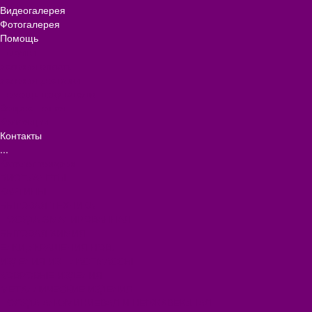
Видеогалерея
Фотогалерея
Помощь
Покупки
Условия оплаты
Условия доставки
Помощь покупателю
Вопрос - ответ
Коллекции
Контакты
...
Каталог товаров
БИОТУАЛЕТЫ
КАРТИНЫ
БЫТОВАЯ ТЕХНИКА
ПОСУДА ЭМАЛИРОВАННАЯ
БЫТОВАЯ ХИМИЯ
ЕЛКИ,УКРАШЕНИЯ НОВ.
ИЗДЕЛИЯ ИЗ ПЛАСТМАССЫ
КОВРОВЫЕ ИЗДЕЛИЯ
МЕТАЛЛИЧЕСКИЕ ИЗДЕЛИЯ
ПОСУДА АЛЮМИНИЕВАЯ И НЕРЖАВЕЮЩАЯ