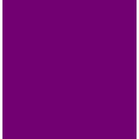
Каталог товаров
БИОТУАЛЕТЫ
КАРТИНЫ
БЫТОВАЯ ТЕХНИКА
ПОСУДА ЭМАЛИРОВАННАЯ
БЫТОВАЯ ХИМИЯ
ЕЛКИ,УКРАШЕНИЯ НОВ.
ИЗДЕЛИЯ ИЗ ПЛАСТМАССЫ
КОВРОВЫЕ ИЗДЕЛИЯ
МЕТАЛЛИЧЕСКИЕ ИЗДЕЛИЯ
ПОСУДА АЛЮМИНИЕВАЯ И НЕРЖАВЕЮЩАЯ
ПОСУДА ДЕРЕВО
ПОСУДА ИЗ СТЕКЛА
ПОСУДА ИЗ ФАРФОРА
СВЕТИЛЬНИКИ
СТОЛОВЫЕ ПРИБОРЫ
СТРОЙМАТЕРИАЛЫ
СУВЕНИРЫ
ТЕКСТИЛЬ
ТОВАРЫ ДЛЯ САДА И ОГОРОДА
ХОЗ ТОВАРЫ
Акции
Компания
Новости
Вакансии