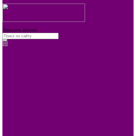
Контакты
8 (3902) 34-70-17
Заказать звонок
Каталог товаров
БИОТУАЛЕТЫ
КАРТИНЫ
БЫТОВАЯ ТЕХНИКА
ПОСУДА ЭМАЛИРОВАННАЯ
БЫТОВАЯ ХИМИЯ
ЕЛКИ,УКРАШЕНИЯ НОВ.
ИЗДЕЛИЯ ИЗ ПЛАСТМАССЫ
КОВРОВЫЕ ИЗДЕЛИЯ
МЕТАЛЛИЧЕСКИЕ ИЗДЕЛИЯ
ПОСУДА АЛЮМИНИЕВАЯ И НЕРЖАВЕЮЩАЯ
ПОСУДА ДЕРЕВО
ПОСУДА ИЗ СТЕКЛА
ПОСУДА ИЗ ФАРФОРА
СВЕТИЛЬНИКИ
СТОЛОВЫЕ ПРИБОРЫ
СТРОЙМАТЕРИАЛЫ