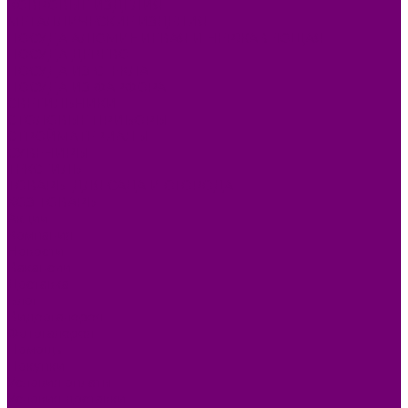
КОВРОВЫЕ ИЗДЕЛИЯ
МЕТАЛЛИЧЕСКИЕ ИЗДЕЛИЯ
ПОСУДА АЛЮМИНИЕВАЯ И НЕРЖАВЕЮЩАЯ
ПОСУДА ДЕРЕВО
ПОСУДА ИЗ СТЕКЛА
ПОСУДА ИЗ ФАРФОРА
СВЕТИЛЬНИКИ
СТОЛОВЫЕ ПРИБОРЫ
СТРОЙМАТЕРИАЛЫ
СУВЕНИРЫ
ТЕКСТИЛЬ
ТОВАРЫ ДЛЯ САДА И ОГОРОДА
ХОЗ ТОВАРЫ
Акции
Компания
Новости
Вакансии
Доставка
Блог
Видеогалерея
Фотогалерея
Помощь
Покупки
Условия оплаты
Условия доставки