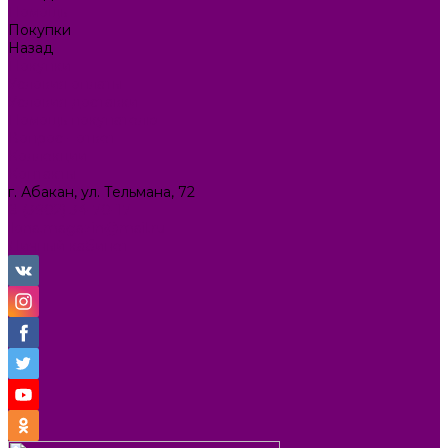
Помощь
Покупки
Назад
Покупки
Условия оплаты
Условия доставки
Помощь покупателю
Вопрос - ответ
Коллекции
Контакты
г. Абакан, ул. Тельмана, 72
8 (3902) 34-70-17
ilona.magazin@mail.ru
Личный кабинет