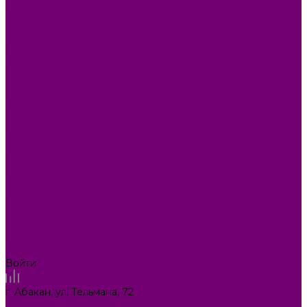
СУВЕНИРЫ
ТЕКСТИЛЬ
ТОВАРЫ ДЛЯ САДА И ОГОРОДА
ХОЗ ТОВАРЫ
Акции
Компания
Новости
Вакансии
Доставка
Блог
Видеогалерея
Фотогалерея
Помощь
Покупки
Условия оплаты
Условия доставки
Помощь покупателю
Вопрос - ответ
Коллекции
Контакты
Задать вопрос
Войти
Сравнение товаров
г. Абакан, ул. Тельмана, 72
ilona.magazin@mail.ru