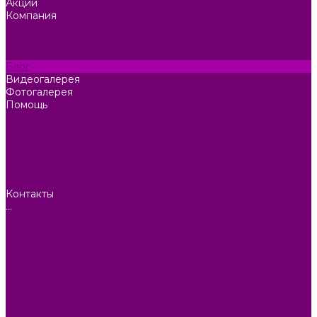
Акции
Компания
Новости
Вакансии
Доставка
Блог
Видеогалерея
Фотогалерея
Помощь
Покупки
Условия оплаты
Условия доставки
Помощь покупателю
Вопрос - ответ
Коллекции
Контакты
...
Каталог товаров
БИОТУАЛЕТЫ
КАРТИНЫ
БЫТОВАЯ ТЕХНИКА
ПОСУДА ЭМАЛИРОВАННАЯ
БЫТОВАЯ ХИМИЯ
ЕЛКИ,УКРАШЕНИЯ НОВ.
ИЗДЕЛИЯ ИЗ ПЛАСТМАССЫ