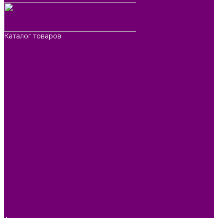
Каталог товаров
БИОТУАЛЕТЫ
КАРТИНЫ
БЫТОВАЯ ТЕХНИКА
ПОСУДА ЭМАЛИРОВАННАЯ
БЫТОВАЯ ХИМИЯ
ЕЛКИ,УКРАШЕНИЯ НОВ.
ИЗДЕЛИЯ ИЗ ПЛАСТМАССЫ
КОВРОВЫЕ ИЗДЕЛИЯ
МЕТАЛЛИЧЕСКИЕ ИЗДЕЛИЯ
ПОСУДА АЛЮМИНИЕВАЯ И НЕРЖАВЕЮЩАЯ
ПОСУДА ДЕРЕВО
ПОСУДА ИЗ СТЕКЛА
ПОСУДА ИЗ ФАРФОРА
СВЕТИЛЬНИКИ
СТОЛОВЫЕ ПРИБОРЫ
СТРОЙМАТЕРИАЛЫ
СУВЕНИРЫ
ТЕКСТИЛЬ
ТОВАРЫ ДЛЯ САДА И ОГОРОДА
ХОЗ ТОВАРЫ