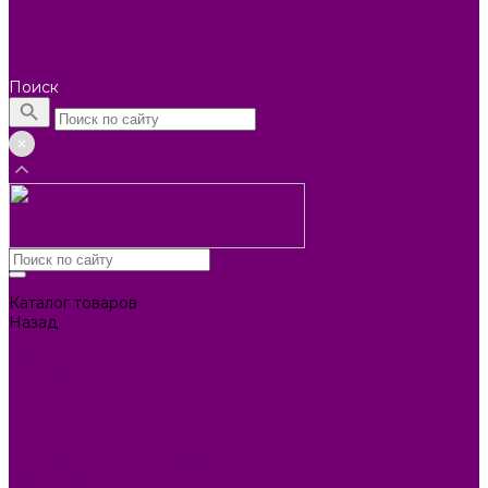
Помощь покупателю
Вопрос - ответ
Коллекции
Контакты
Поиск
Каталог товаров
Назад
Каталог товаров
БИОТУАЛЕТЫ
КАРТИНЫ
БЫТОВАЯ ТЕХНИКА
ПОСУДА ЭМАЛИРОВАННАЯ
БЫТОВАЯ ХИМИЯ
ЕЛКИ,УКРАШЕНИЯ НОВ.
ИЗДЕЛИЯ ИЗ ПЛАСТМАССЫ