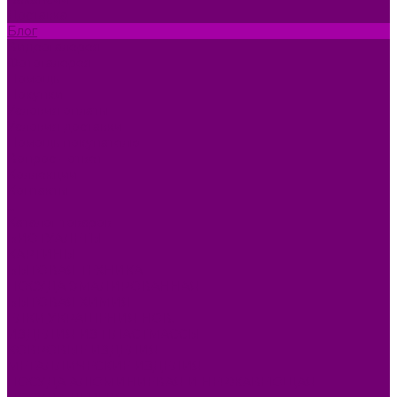
Доставка
Блог
Видеогалерея
Фотогалерея
Помощь
Покупки
Условия оплаты
Условия доставки
Помощь покупателю
Вопрос - ответ
Коллекции
Контакты
...
Каталог товаров
БИОТУАЛЕТЫ
КАРТИНЫ
БЫТОВАЯ ТЕХНИКА
ПОСУДА ЭМАЛИРОВАННАЯ
БЫТОВАЯ ХИМИЯ
ЕЛКИ,УКРАШЕНИЯ НОВ.
ИЗДЕЛИЯ ИЗ ПЛАСТМАССЫ
КОВРОВЫЕ ИЗДЕЛИЯ
МЕТАЛЛИЧЕСКИЕ ИЗДЕЛИЯ
ПОСУДА АЛЮМИНИЕВАЯ И НЕРЖАВЕЮЩАЯ