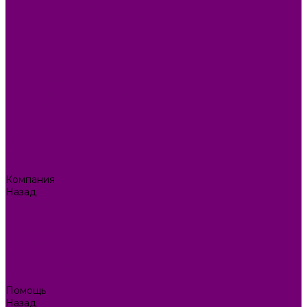
КОВРОВЫЕ ИЗДЕЛИЯ
МЕТАЛЛИЧЕСКИЕ ИЗДЕЛИЯ
ПОСУДА АЛЮМИНИЕВАЯ И НЕРЖАВЕЮЩАЯ
ПОСУДА ДЕРЕВО
ПОСУДА ИЗ СТЕКЛА
ПОСУДА ИЗ ФАРФОРА
СВЕТИЛЬНИКИ
СТОЛОВЫЕ ПРИБОРЫ
СТРОЙМАТЕРИАЛЫ
СУВЕНИРЫ
ТЕКСТИЛЬ
ТОВАРЫ ДЛЯ САДА И ОГОРОДА
ХОЗ ТОВАРЫ
Акции
Компания
Назад
Компания
Новости
Вакансии
Доставка
Блог
Видеогалерея
Фотогалерея
Помощь
Назад