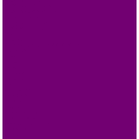
ПОСУДА ДЕРЕВО
ПОСУДА ИЗ СТЕКЛА
ПОСУДА ИЗ ФАРФОРА
СВЕТИЛЬНИКИ
СТОЛОВЫЕ ПРИБОРЫ
СТРОЙМАТЕРИАЛЫ
СУВЕНИРЫ
ТЕКСТИЛЬ
ТОВАРЫ ДЛЯ САДА И ОГОРОДА
ХОЗ ТОВАРЫ
Акции
Компания
Новости
Вакансии
Доставка
Блог
Видеогалерея
Фотогалерея
Помощь
Покупки
Условия оплаты
Условия доставки
Помощь покупателю
Вопрос - ответ
Коллекции