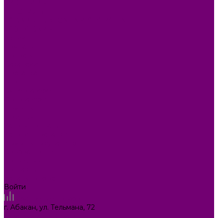
СУВЕНИРЫ
ТЕКСТИЛЬ
ТОВАРЫ ДЛЯ САДА И ОГОРОДА
ХОЗ ТОВАРЫ
Акции
Компания
Новости
Вакансии
Доставка
Блог
Видеогалерея
Фотогалерея
Помощь
Покупки
Условия оплаты
Условия доставки
Помощь покупателю
Вопрос - ответ
Коллекции
Контакты
Задать вопрос
Войти
Сравнение товаров
г. Абакан, ул. Тельмана, 72
ilona.magazin@mail.ru