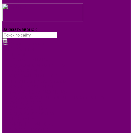
Контакты
8 (3902) 34-70-17
Заказать звонок
Каталог товаров
БИОТУАЛЕТЫ
КАРТИНЫ
БЫТОВАЯ ТЕХНИКА
ПОСУДА ЭМАЛИРОВАННАЯ
БЫТОВАЯ ХИМИЯ
ЕЛКИ,УКРАШЕНИЯ НОВ.
ИЗДЕЛИЯ ИЗ ПЛАСТМАССЫ
КОВРОВЫЕ ИЗДЕЛИЯ
МЕТАЛЛИЧЕСКИЕ ИЗДЕЛИЯ
ПОСУДА АЛЮМИНИЕВАЯ И НЕРЖАВЕЮЩАЯ
ПОСУДА ДЕРЕВО
ПОСУДА ИЗ СТЕКЛА
ПОСУДА ИЗ ФАРФОРА
СВЕТИЛЬНИКИ
СТОЛОВЫЕ ПРИБОРЫ
СТРОЙМАТЕРИАЛЫ