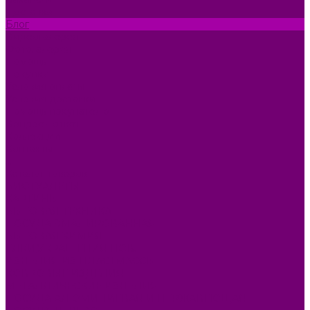
Доставка
Блог
Видеогалерея
Фотогалерея
Помощь
Покупки
Условия оплаты
Условия доставки
Помощь покупателю
Вопрос - ответ
Коллекции
Контакты
...
Каталог товаров
БИОТУАЛЕТЫ
КАРТИНЫ
БЫТОВАЯ ТЕХНИКА
ПОСУДА ЭМАЛИРОВАННАЯ
БЫТОВАЯ ХИМИЯ
ЕЛКИ,УКРАШЕНИЯ НОВ.
ИЗДЕЛИЯ ИЗ ПЛАСТМАССЫ
КОВРОВЫЕ ИЗДЕЛИЯ
МЕТАЛЛИЧЕСКИЕ ИЗДЕЛИЯ
ПОСУДА АЛЮМИНИЕВАЯ И НЕРЖАВЕЮЩАЯ