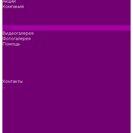
Акции
Компания
Новости
Вакансии
Доставка
Блог
Видеогалерея
Фотогалерея
Помощь
Покупки
Условия оплаты
Условия доставки
Помощь покупателю
Вопрос - ответ
Коллекции
Контакты
...
Каталог товаров
БИОТУАЛЕТЫ
КАРТИНЫ
БЫТОВАЯ ТЕХНИКА
ПОСУДА ЭМАЛИРОВАННАЯ
БЫТОВАЯ ХИМИЯ
ЕЛКИ,УКРАШЕНИЯ НОВ.
ИЗДЕЛИЯ ИЗ ПЛАСТМАССЫ