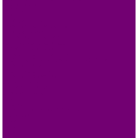
Каталог товаров
БИОТУАЛЕТЫ
КАРТИНЫ
БЫТОВАЯ ТЕХНИКА
ПОСУДА ЭМАЛИРОВАННАЯ
БЫТОВАЯ ХИМИЯ
ЕЛКИ,УКРАШЕНИЯ НОВ.
ИЗДЕЛИЯ ИЗ ПЛАСТМАССЫ
КОВРОВЫЕ ИЗДЕЛИЯ
МЕТАЛЛИЧЕСКИЕ ИЗДЕЛИЯ
ПОСУДА АЛЮМИНИЕВАЯ И НЕРЖАВЕЮЩАЯ
ПОСУДА ДЕРЕВО
ПОСУДА ИЗ СТЕКЛА
ПОСУДА ИЗ ФАРФОРА
СВЕТИЛЬНИКИ
СТОЛОВЫЕ ПРИБОРЫ
СТРОЙМАТЕРИАЛЫ
СУВЕНИРЫ
ТЕКСТИЛЬ
ТОВАРЫ ДЛЯ САДА И ОГОРОДА
ХОЗ ТОВАРЫ
Акции
Компания
Новости
Вакансии