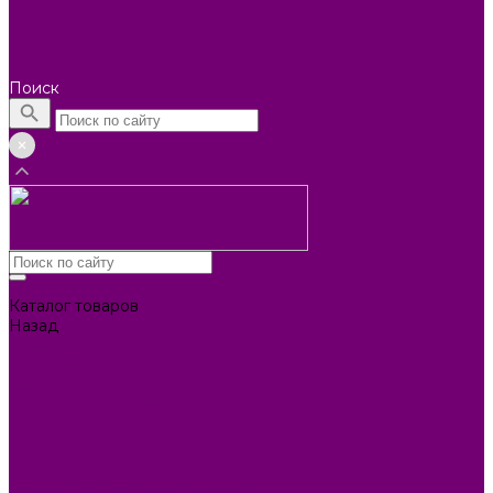
Помощь покупателю
Вопрос - ответ
Коллекции
Контакты
Поиск
Каталог товаров
Назад
Каталог товаров
БИОТУАЛЕТЫ
КАРТИНЫ
БЫТОВАЯ ТЕХНИКА
ПОСУДА ЭМАЛИРОВАННАЯ
БЫТОВАЯ ХИМИЯ
ЕЛКИ,УКРАШЕНИЯ НОВ.
ИЗДЕЛИЯ ИЗ ПЛАСТМАССЫ