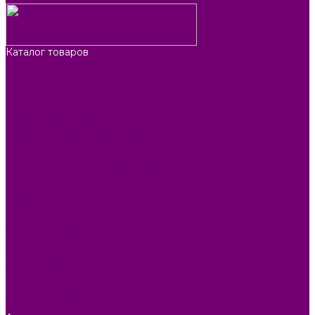
Каталог товаров
БИОТУАЛЕТЫ
КАРТИНЫ
БЫТОВАЯ ТЕХНИКА
ПОСУДА ЭМАЛИРОВАННАЯ
БЫТОВАЯ ХИМИЯ
ЕЛКИ,УКРАШЕНИЯ НОВ.
ИЗДЕЛИЯ ИЗ ПЛАСТМАССЫ
КОВРОВЫЕ ИЗДЕЛИЯ
МЕТАЛЛИЧЕСКИЕ ИЗДЕЛИЯ
ПОСУДА АЛЮМИНИЕВАЯ И НЕРЖАВЕЮЩАЯ
ПОСУДА ДЕРЕВО
ПОСУДА ИЗ СТЕКЛА
ПОСУДА ИЗ ФАРФОРА
СВЕТИЛЬНИКИ
СТОЛОВЫЕ ПРИБОРЫ
СТРОЙМАТЕРИАЛЫ
СУВЕНИРЫ
ТЕКСТИЛЬ
ТОВАРЫ ДЛЯ САДА И ОГОРОДА
ХОЗ ТОВАРЫ