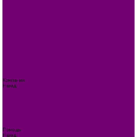
КОВРОВЫЕ ИЗДЕЛИЯ
МЕТАЛЛИЧЕСКИЕ ИЗДЕЛИЯ
ПОСУДА АЛЮМИНИЕВАЯ И НЕРЖАВЕЮЩАЯ
ПОСУДА ДЕРЕВО
ПОСУДА ИЗ СТЕКЛА
ПОСУДА ИЗ ФАРФОРА
СВЕТИЛЬНИКИ
СТОЛОВЫЕ ПРИБОРЫ
СТРОЙМАТЕРИАЛЫ
СУВЕНИРЫ
ТЕКСТИЛЬ
ТОВАРЫ ДЛЯ САДА И ОГОРОДА
ХОЗ ТОВАРЫ
Акции
Компания
Назад
Компания
Новости
Вакансии
Доставка
Блог
Видеогалерея
Фотогалерея
Помощь
Назад