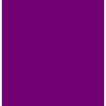
КОВРОВЫЕ ИЗДЕЛИЯ
МЕТАЛЛИЧЕСКИЕ ИЗДЕЛИЯ
ПОСУДА АЛЮМИНИЕВАЯ И НЕРЖАВЕЮЩАЯ
ПОСУДА ДЕРЕВО
ПОСУДА ИЗ СТЕКЛА
ПОСУДА ИЗ ФАРФОРА
СВЕТИЛЬНИКИ
СТОЛОВЫЕ ПРИБОРЫ
СТРОЙМАТЕРИАЛЫ
СУВЕНИРЫ
ТЕКСТИЛЬ
ТОВАРЫ ДЛЯ САДА И ОГОРОДА
ХОЗ ТОВАРЫ
Акции
Компания
Новости
Вакансии
Доставка
Блог
Видеогалерея
Фотогалерея
Помощь
Покупки
Условия оплаты
Условия доставки