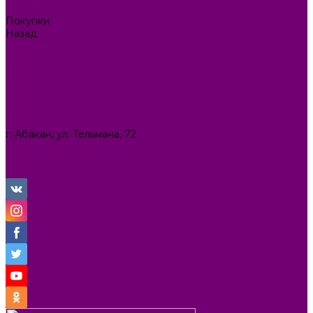
Помощь
Покупки
Назад
Покупки
Условия оплаты
Условия доставки
Помощь покупателю
Вопрос - ответ
Коллекции
Контакты
г. Абакан, ул. Тельмана, 72
8 (3902) 34-70-17
ilona.magazin@mail.ru
Личный кабинет