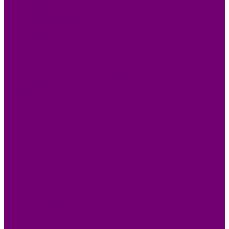
ПОСУДА ДЕРЕВО
ПОСУДА ИЗ СТЕКЛА
ПОСУДА ИЗ ФАРФОРА
СВЕТИЛЬНИКИ
СТОЛОВЫЕ ПРИБОРЫ
СТРОЙМАТЕРИАЛЫ
СУВЕНИРЫ
ТЕКСТИЛЬ
ТОВАРЫ ДЛЯ САДА И ОГОРОДА
ХОЗ ТОВАРЫ
Акции
Компания
Новости
Вакансии
Доставка
Блог
Видеогалерея
Фотогалерея
Помощь
Покупки
Условия оплаты
Условия доставки
Помощь покупателю
Вопрос - ответ
Коллекции